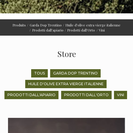
Produits
Garda Dop Trentino
Huile d'olive extra vierge italienne
Prodotti dall'apiario
Prodotti dall'Orto
Vini
Store
TOUS
GARDA DOP TRENTINO
HUILE D'OLIVE EXTRA VIERGE ITALIENNE
PRODOTTI DALL'APIARIO
PRODOTTI DALL'ORTO
VINI