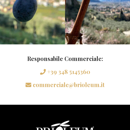
Responsabile Commerciale:
+39 348 5145360
commerciale@brioleum.it