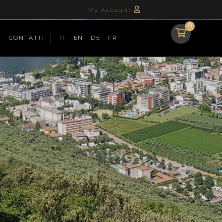
My Account
0
Y
CONTATTI
IT
EN
DE
FR