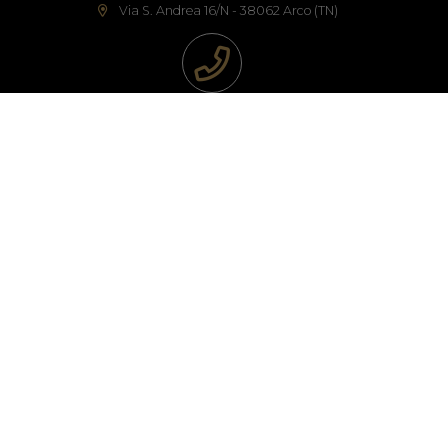
Via S. Andrea 16/N - 38062 Arco (TN)
Frantoio
Commerciale
info@brioleum.it
Seguici sui nostri social