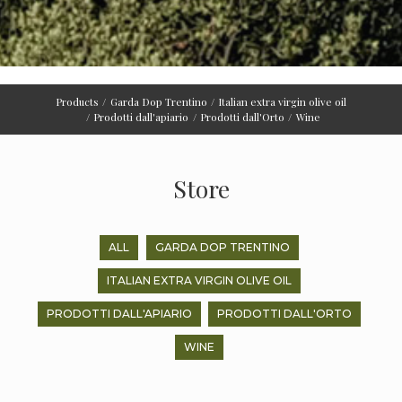
Products
Garda Dop Trentino
Italian extra virgin olive oil
Prodotti dall'apiario
Prodotti dall'Orto
Wine
Store
ALL
GARDA DOP TRENTINO
ITALIAN EXTRA VIRGIN OLIVE OIL
PRODOTTI DALL'APIARIO
PRODOTTI DALL'ORTO
WINE